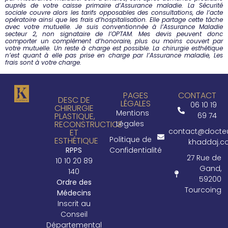
auprès de votre caisse primaire d’Assurance maladie. La Sécurité
sociale couvre alors les tarifs opposables des consultations, de l’acte
opératoire ainsi que les frais d’hospitalisation. Elle partage cette tâche
avec votre mutuelle.
Je suis conventionnée à l’Assurance Maladie
secteur 2, non signataire de l’OPTAM. Mes devis peuvent donc
comporter un complément d’honoraire, plus ou moins couvert par
votre mutuelle. Un reste à charge est possible.
La chirurgie esthétique
n’est quant à elle pas prise en charge par l’Assurance maladie, Les
frais sont à votre charge.
PAGES
CONTACT
DESC DE
LÉGALES
06 10 19
CHIRURGIE
Mentions
PLASTIQUE,
69 74
RECONSTRUCTICE
Légales
contact@docte
ET
Politique de
ESTHÉTIQUE
khaddaj.
RPPS
Confidentialité
27 Rue de
10 10 20 89
Gand,
140
59200
Ordre des
Tourcoing
Médecins
Inscrit au
Conseil
Départemental