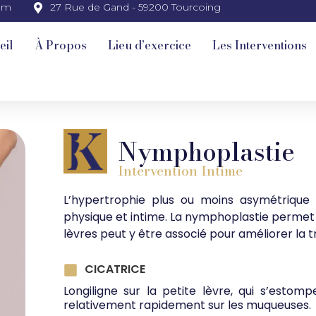
om
27 Rue de Gand - 59200 Tourcoing
eil
À Propos
Lieu d’exercice
Les Interventions
Nymphoplastie
Intervention
Intime
L’hypertrophie plus ou moins asymétrique 
physique et intime. La nymphoplastie permet d’
lèvres peut y être associé pour améliorer la tr
CICATRICE
Longiligne sur la petite lèvre, qui s’estomp
relativement rapidement sur les muqueuses.