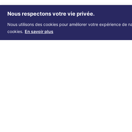
Pour aller plus loin
Nous respectons votre vie privée.
La nymphoplastie, ou chirurgie de réduction d
Nous utilisons des cookies pour améliorer votre expérience de nav
lèvres. Elle peut être associée à une chirurgi
cookies.
En savoir plus
à rétablir un équilibre harmonieux tout en pr
demande et de l’indication. Le prix d’une nymp
du geste chirurgical. Dans certains cas, un
patientes soulignent souvent une améliorati
maîtrisée, à condition d’être réalisée par un p
* Tous les patients souhaitant bénéficier du remboursement de l’Assurance Maladie doivent être 
est conseillé de respecter le parcours de soin coordonné. Pour ce faire, présentez-vous à la co
d’emblée, soit après demande préalable auprès de votre caisse primaire d’Assurance maladie. La S
conventionnée à l’Assurance Maladie secteur 2, non signataire de l’OPTAM. Mes devis peuvent 
l’Assurance maladie, Les frais sont à votre charge.
DESC DE CHIRURGIE
ESTHÉTIQUE
RPPS
10 10 20 89 140