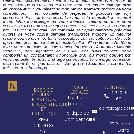
l’Assurance Maladie doivent être à jour de leurs droits au moment de
la consultation et présenter leur carte vitale.
En cas de chirurgie prise
en charge et afin de bénéficier d’un remboursement optimal de votre
consultation, il est conseillé de respecter le parcours de soin
coordonné. Pour ce faire, présentez-vous à la consultation muni(e)
d’une lettre d’adressage de votre médecin traitant ou d’un autre
spécialiste.
La chirurgie plastique et reconstructrice est prise en charge
par l’Assurance maladie. Soit d’emblée, soit après demande préalable
auprès de votre caisse primaire d’Assurance maladie. La Sécurité
sociale couvre alors les tarifs opposables des consultations, de l’acte
opératoire ainsi que les frais d’hospitalisation. Elle partage cette tâche
avec votre mutuelle.
Je suis conventionnée à l’Assurance Maladie
secteur 2, non signataire de l’OPTAM. Mes devis peuvent donc
comporter un complément d’honoraire, plus ou moins couvert par
votre mutuelle. Un reste à charge est possible.
La chirurgie esthétique
n’est quant à elle pas prise en charge par l’Assurance maladie, Les
frais sont à votre charge.
PAGES
CONTACT
DESC DE
LÉGALES
06 10 19
CHIRURGIE
Mentions
PLASTIQUE,
69 74
RECONSTRUCTICE
Légales
contact@docte
ET
Politique de
ESTHÉTIQUE
khaddaj.
RPPS
Confidentialité
27 Rue de
10 10 20 89
Gand,
140