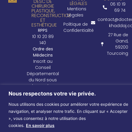
DESC DE
LÉGALES
06 10 19
CHIRURGIE
Mentions
PLASTIQUE,
69 74
RECONSTRUCTICE
Légales
contact@docte
ET
Politique de
ESTHÉTIQUE
khaddaj.
RPPS
Confidentialité
27 Rue de
10 10 20 89
Gand,
140
59200
Ordre des
Tourcoing
Médecins
Inscrit au
Conseil
Départemental
du Nord sous
le numéro
28704
Nous respectons votre vie privée.
Nous utilisons des cookies pour améliorer votre expérience de
Dr Line KHADDAJ © 2025 – Tous droits réservés.
Réalisé par
BEARIFY MEDIA.
navigation, et analyser notre trafic. En cliquant sur « Accepter
», vous consentez à notre utilisation des
cookies.
En savoir plus