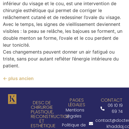
inférieur du visage et le cou, est une intervention de
chirurgie esthétique qui permet de corriger le
relâchement cutané et de redessiner l’ovale du visage.
Avec le temps, les signes de vieillissement deviennent
visibles : la peau se relâche, les bajoues se forment, un
double menton se forme, l’ovale et le cou perdent de
leur tonicité.
Ces changements peuvent donner un air fatigué ou
triste, sans pour autant refléter l’énergie intérieure du
patient.
←
plus ancien
PAGES
CONTACT
DESC DE
LÉGALES
06 10 19
CHIRURGIE
Mentions
PLASTIQUE,
69 74
RECONSTRUCTICE
Légales
contact@docte
ET
Politique de
ESTHÉTIQUE
khaddaj.